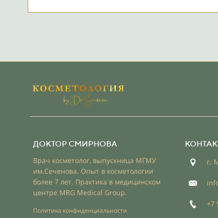
ДОКТОР СМИРНОВА
КОНТАК
Врач косметолог, выпускница МГМУ
г. 
им.Сеченова. Опыт в косметологии
более 7 лет. Практика в медицинском
inf
центре MRG Medical Group.
+7 
Политика конфиденциальности